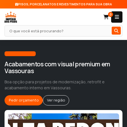
PISOS, PORCELANATOS E REVESTIMENTOS PARA SUA OBRA
0
Pesquisar produto
Atendimento local
Acabamentos com visual premium em
Vassouras
Boa opção para projetos de modernização, retrofit e
acabamento interno em Vassouras.
Pedir orçamento
Ver região