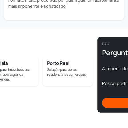
Formato muito procurado por quem quer um acabamento
mais imponente e sofisticado.
FAQ
Pergunt
tiaia
Porto Real
A Império d
para imóveis de uso
Solução para obras
ínuo e segunda
residenciais e comerciais.
dência.
Posso pedi