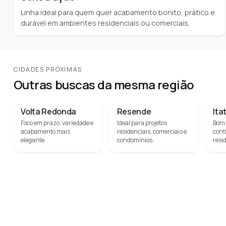
Linha ideal para quem quer acabamento bonito, prático e
durável em ambientes residenciais ou comerciais.
CIDADES PRÓXIMAS
Outras buscas da mesma região
Volta Redonda
Resende
Ita
Foco em prazo, variedade e
Ideal para projetos
Bom 
acabamento mais
residenciais, comerciais e
cont
elegante.
condomínios.
resi