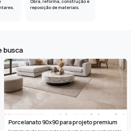
e
Obra, reforma, construção e
ntares.
reposição de materiais.
e busca
Porcelanato 90x90 para projeto premium