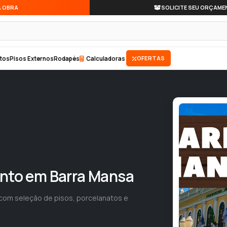
A OBRA
SOLICITE SEU ORÇAME
OFERTAS
tos
Pisos Externos
Rodapés
Calculadoras
ento em Barra Mansa
com seleção de pisos, porcelanatos e