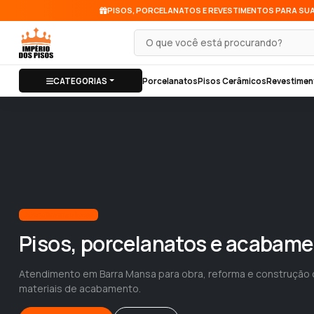
PISOS, PORCELANATOS E REVESTIMENTOS PARA SU
Pesquisar produto
CATEGORIAS
Porcelanatos
Pisos Cerâmicos
Revestimen
Atendimento local
Pisos, porcelanatos e acabam
Atendimento em Barra Mansa para obra, reforma e construção 
materiais de acabamento.