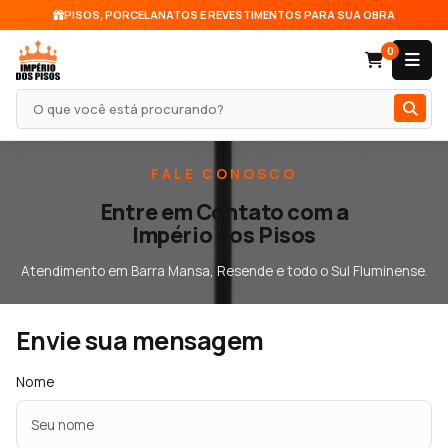
PISOS, PORCELANATOS E REVESTIMENTOS PARA SUA OBRA
0
Pesquisar produto
FALE CONOSCO
Entre em Contato com a
Império dos Pisos
Atendimento em Barra Mansa, Resende e todo o Sul Fluminense.
Envie sua mensagem
Nome