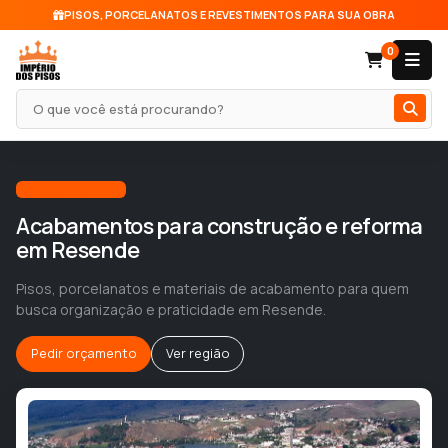
PISOS, PORCELANATOS E REVESTIMENTOS PARA SUA OBRA
0
Pesquisar produto
Atendimento local
Acabamentos para construção e reforma
em Resende
Pisos, porcelanatos e materiais de acabamento para quem
busca organização e praticidade em Resende.
Pedir orçamento
Ver região