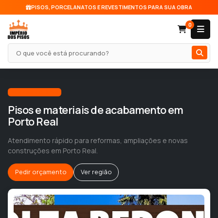
PISOS, PORCELANATOS E REVESTIMENTOS PARA SUA OBRA
0
Pesquisar produto
Atendimento local
Pisos e materiais de acabamento em
Porto Real
Atendimento rápido para reformas, ampliações e novas
construções em Porto Real.
Pedir orçamento
Ver região