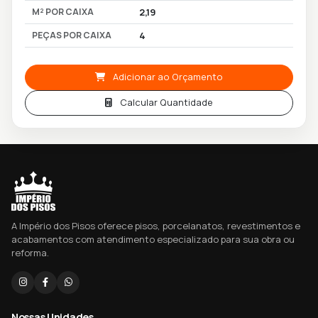
M² POR CAIXA
2,19
PEÇAS POR CAIXA
4
Adicionar ao Orçamento
Calcular Quantidade
A Império dos Pisos oferece pisos, porcelanatos, revestimentos e
acabamentos com atendimento especializado para sua obra ou
reforma.
Nossas Unidades