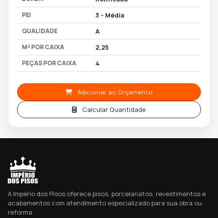
PEI
3 - Média
QUALIDADE
A
M² POR CAIXA
2,25
PEÇAS POR CAIXA
4
Adicionar ao Orçamento
Calcular Quantidade
A Império dos Pisos oferece pisos, porcelanatos, revestimentos e
acabamentos com atendimento especializado para sua obra ou
reforma.