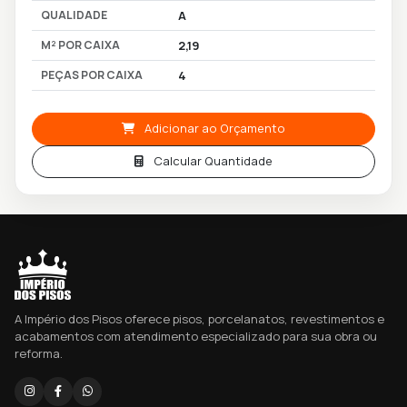
QUALIDADE
A
M² POR CAIXA
2,19
PEÇAS POR CAIXA
4
Adicionar ao Orçamento
Calcular Quantidade
A Império dos Pisos oferece pisos, porcelanatos, revestimentos e
acabamentos com atendimento especializado para sua obra ou
reforma.