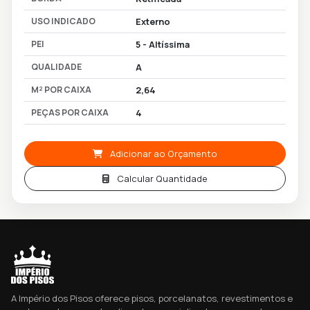
USO INDICADO
Externo
PEI
5 - Altíssima
QUALIDADE
A
M² POR CAIXA
2,64
PEÇAS POR CAIXA
4
Adicionar ao Orçamento
Calcular Quantidade
A Império dos Pisos oferece pisos, porcelanatos, revestimentos e