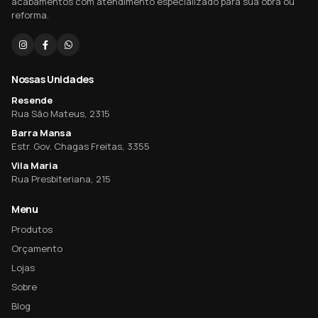
acabamentos com atendimento especializado para sua obra ou
reforma.
Nossas Unidades
Resende
Rua São Mateus, 2315
Barra Mansa
Estr. Gov. Chagas Freitas, 3355
Vila Maria
Rua Presbiteriana, 215
Menu
Produtos
Orçamento
Lojas
Sobre
Blog