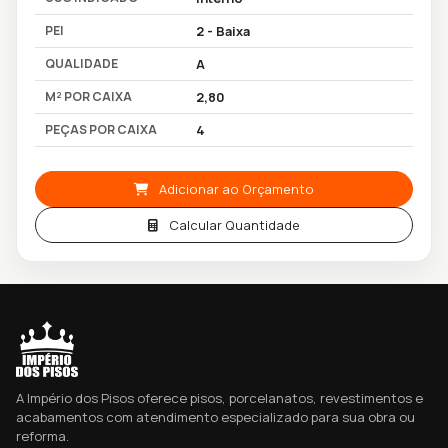
PEI
2 - Baixa
QUALIDADE
A
M² POR CAIXA
2,80
PEÇAS POR CAIXA
4
Adicionar ao Orçamento
Calcular Quantidade
A Império dos Pisos oferece pisos, porcelanatos, revestimentos e
acabamentos com atendimento especializado para sua obra ou
reforma.