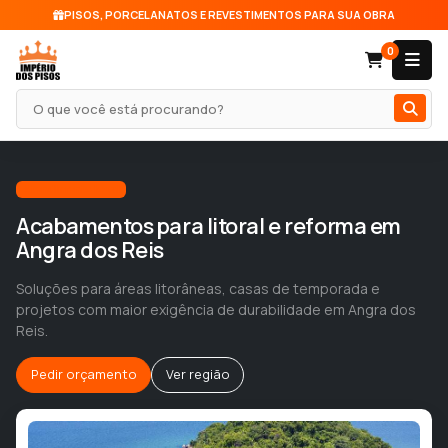
PISOS, PORCELANATOS E REVESTIMENTOS PARA SUA OBRA
0
Pesquisar produto
Atendimento local
Acabamentos para litoral e reforma em
Angra dos Reis
Soluções para áreas litorâneas, casas de temporada e
projetos com maior exigência de durabilidade em Angra dos
Reis.
Pedir orçamento
Ver região