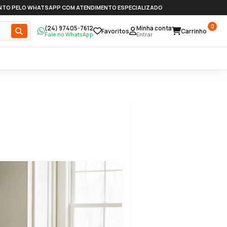
NTO PELO WHATSAPP COM ATENDIMENTO ESPECIALIZADO
0
(24) 97405-7612
Minha conta
Favoritos
Carrinho
Fale no WhatsApp
Entrar