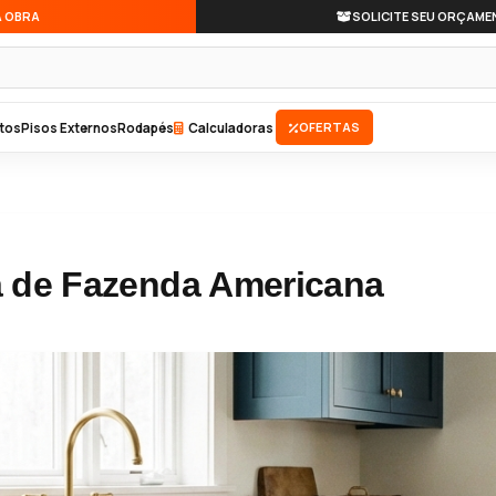
A OBRA
SOLICITE SEU ORÇAME
OFERTAS
tos
Pisos Externos
Rodapés
Calculadoras
a de Fazenda Americana