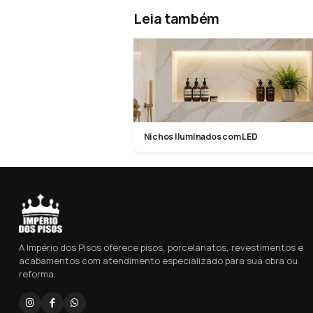
Leia também
Nichos Iluminados com LED
A Império dos Pisos oferece pisos, porcelanatos, revestimentos e
acabamentos com atendimento especializado para sua obra ou
reforma.