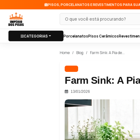
PISOS, PORCELANATOS E REVESTIMENTOS PARA SU
Pesquisar produto
CATEGORIAS
Porcelanatos
Pisos Cerâmicos
Revestimen
Home
Blog
Farm Sink: A Pia de...
Pias
Farm Sink: A Pi
13/01/2026