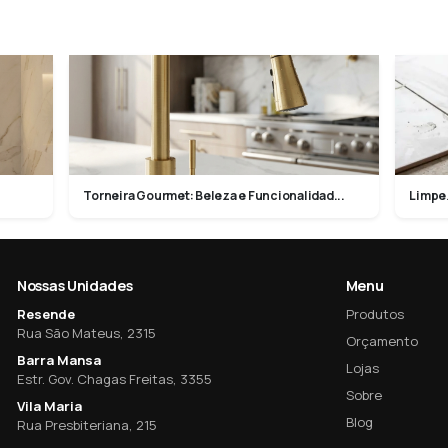
Torneira Gourmet: Beleza e Funcionalidad...
Limpe
Nossas Unidades
Menu
Resende
Produtos
Rua São Mateus, 2315
Orçamento
Barra Mansa
Lojas
Estr. Gov. Chagas Freitas, 3355
Sobre
Vila Maria
Blog
Rua Presbiteriana, 215